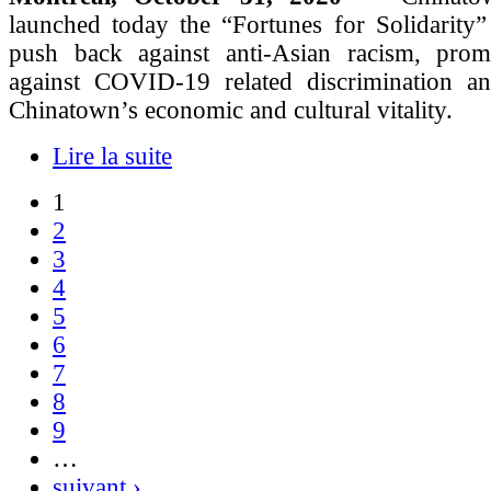
launched today the “Fortunes for Solidarity”
push back against anti-Asian racism, promo
against COVID-19 related discrimination a
Chinatown’s economic and cultural vitality.
Lire la suite
1
2
3
4
5
6
7
8
9
…
suivant ›