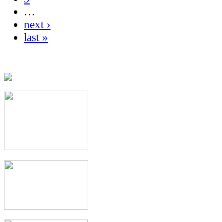
…
next ›
last »