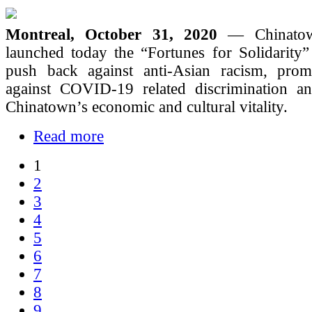
Montreal, October 31, 2020
— Chinatow
launched today the “Fortunes for Solidarity”
push back against anti-Asian racism, promo
against COVID-19 related discrimination a
Chinatown’s economic and cultural vitality.
Read more
1
2
3
4
5
6
7
8
9