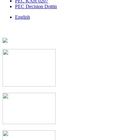
PEC KAH 0207
PEC Decision Dottin
English