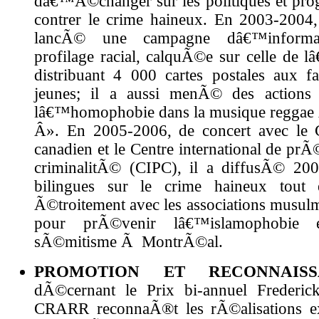
dâ€™Ã©changer sur les politiques et pr
contrer le crime haineux. En 2003-200
lancÃ© une campagne dâ€™informa
profilage racial, calquÃ©e sur celle de
distribuant 4 000 cartes postales aux fa
jeunes; il a aussi menÃ© des actions
lâ€™homophobie dans la musique reggae 
Â». En 2005-2006, de concert avec le 
canadien et le Centre international de prÃ
criminalitÃ© (CIPC), il a diffusÃ© 20
bilingues sur le crime haineux tout e
Ã©troitement avec les associations musulm
pour prÃ©venir lâ€™islamophobie e
sÃ©mitisme Ã MontrÃ©al.
PROMOTION ET RECONNAISS
dÃ©cernant le Prix bi-annuel Frederic
CRARR reconnaÃ®t les rÃ©alisations ex