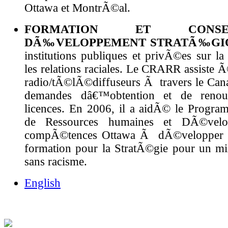
Ottawa et MontrÃ©al.
FORMATION ET CONS
DÃ‰VELOPPEMENT STRATÃ‰G
institutions publiques et privÃ©es sur la
les relations raciales. Le CRARR assiste 
radio/tÃ©lÃ©diffuseurs Ã travers le Cana
demandes dâ€™obtention et de renou
licences. En 2006, il a aidÃ© le Program
de Ressources humaines et DÃ©velo
compÃ©tences Ottawa Ã dÃ©velopper l
formation pour la StratÃ©gie pour un mil
sans racisme.
English