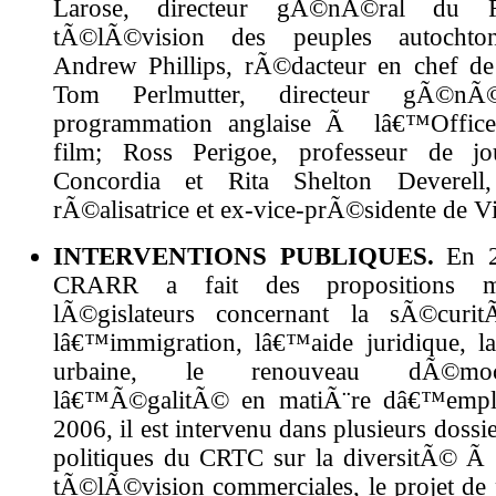
Larose, directeur gÃ©nÃ©ral du
tÃ©lÃ©vision des peuples autochto
Andrew Phillips, rÃ©dacteur en chef de
Tom Perlmutter, directeur gÃ©n
programmation anglaise Ã lâ€™Office
film; Ross Perigoe, professeur de j
Concordia et Rita Shelton Deverell, 
rÃ©alisatrice et ex-vice-prÃ©sidente de V
INTERVENTIONS PUBLIQUES.
En 2
CRARR a fait des propositions m
lÃ©gislateurs concernant la sÃ©curi
lâ€™immigration, lâ€™aide juridique, 
urbaine, le renouveau dÃ©moc
lâ€™Ã©galitÃ© en matiÃ¨re dâ€™empl
2006, il est intervenu dans plusieurs dossie
politiques du CRTC sur la diversitÃ© Ã l
tÃ©lÃ©vision commerciales, le projet de p