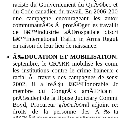
raciste du Gouvernement du QuÃ©bec et
du Code canadien du travail. En 2006-200
une campagne encourageant les autor
communautÃ©s Ã protÃ©ger les travaille
de lâ€™industrie aÃ©rospatiale disc
lâ€™International Traffic in Arms Regul
en raison de leur lieu de naissance.
Ã‰DUCATION ET MOBILISATION.
septembre, le CRARR mobilise les com
les institutions contre le crime haineux e
racial Ã travers des campagnes de sensib
2002, il a reÃ§u lâ€™Honorable Jo
membre du CongrÃ¨s amÃ©ricain (ac
prÃ©sident de la House Judiciary Committ
Boyd, Procureur gÃ©nÃ©ral adjoint re
droits de la personne des Ã‰tats