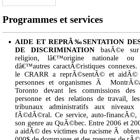
Programmes et services
AIDE ET REPRÃ‰SENTATION DES
DE DISCRIMINATION
basÃ©e sur 
religion, lâ€™origine nationale ou
dâ€™autres caractÃ©ristiques connexes.
le CRARR a reprÃ©sentÃ© et aidÃ© 
personnes et organismes Ã MontrÃ©a
Toronto devant les commissions des 
personne et des relations de travail, le
tribunaux administratifs aux niveaux 
fÃ©dÃ©ral. Ce service, auto-financÃ©, 
son genre au QuÃ©bec. Entre 2006 et 2
a aidÃ© des victimes du racisme Ã obteni
000$ de dommages et des mesures de rÃ©p