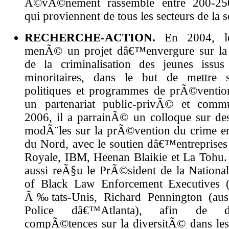
Ã©vÃ©nement rassemble entre 200-250 
qui proviennent de tous les secteurs de l
RECHERCHE-ACTION.
En 2004, 
menÃ© un projet dâ€™envergure sur la
de la criminalisation des jeunes issu
minoritaires, dans le but de mettre 
politiques et programmes de prÃ©venti
un partenariat public-privÃ© et comm
2006, il a parrainÃ© un colloque sur d
modÃ¨les sur la prÃ©vention du crime
du Nord, avec le soutien dâ€™entreprises
Royale, IBM, Heenan Blaikie et La Toh
aussi reÃ§u le PrÃ©sident de la National
of Black Law Enforcement Executives
Ã‰tats-Unis, Richard Pennington (aus
Police dâ€™Atlanta), afin de d
compÃ©tences sur la diversitÃ© dans les