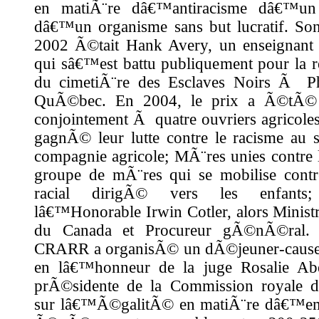
en matiÃ¨re dâ€™antiracisme dâ€™un
dâ€™un organisme sans but lucratif. So
2002 Ã©tait Hank Avery, un enseignan
qui sâ€™est battu publiquement pour la r
du cimetiÃ¨re des Esclaves Noirs Ã Ph
QuÃ©bec. En 2004, le prix a Ã©tÃ
conjointement Ã quatre ouvriers agricoles
gagnÃ© leur lutte contre le racisme au
compagnie agricole; MÃ¨res unies contre 
groupe de mÃ¨res qui se mobilise contre
racial dirigÃ© vers les enfants
lâ€™Honorable Irwin Cotler, alors Ministre
du Canada et Procureur gÃ©nÃ©ral.
CRARR a organisÃ© un dÃ©jeuner-cause
en lâ€™honneur de la juge Rosalie Abe
prÃ©sidente de la Commission royale 
sur lâ€™Ã©galitÃ© en matiÃ¨re dâ€™em