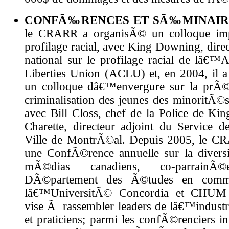
CONFÃ‰RENCES ET SÃ‰MINAIR
le CRARR a organisÃ© un colloque imp
profilage racial, avec King Downing, direc
national sur le profilage racial de lâ€™
Liberties Union (ACLU) et, en 2004, il
un colloque dâ€™envergure sur la prÃ©
criminalisation des jeunes des minoritÃ©s
avec Bill Closs, chef de la Police de Kin
Charette, directeur adjoint du Service d
Ville de MontrÃ©al. Depuis 2005, le C
une ConfÃ©rence annuelle sur la divers
mÃ©dias canadiens, co-parrain
DÃ©partement des Ã©tudes en commu
lâ€™UniversitÃ© Concordia et CHUM 
vise Ã rassembler leaders de lâ€™industr
et praticiens; parmi les confÃ©renciers i