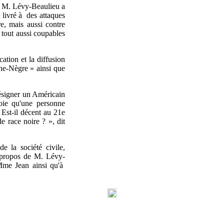
is M. Lévy-Beaulieu a
t livré à des attaques
e, mais aussi contre
 tout aussi coupables
tion et la diffusion
ine-Nègre » ainsi que
ésigner un Américain
oie qu'une personne
Est-il décent au 21e
e race noire ? », dit
 la société civile,
 propos de M. Lévy-
Mme Jean ainsi qu'à