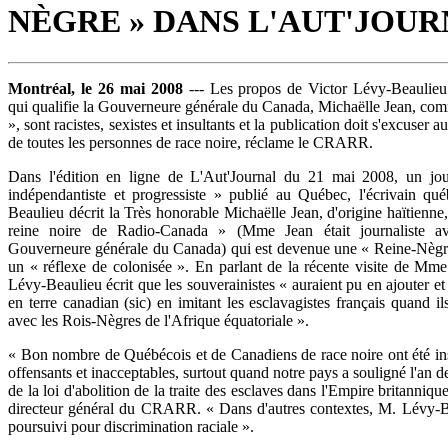
NÈGRE » DANS L'AUT'JOU
Montréal, le 26 mai 2008
--- Les propos de Victor Lévy-Beaulieu
qui qualifie la Gouverneure générale du Canada, Michaëlle Jean, co
», sont racistes, sexistes et insultants et la publication doit s'excuser
de toutes les personnes de race noire, réclame le CRARR.
Dans l'édition en ligne de L'Aut'Journal du 21 mai 2008, un jou
indépendantiste et progressiste » publié au Québec, l'écrivain qu
Beaulieu décrit la Très honorable Michaëlle Jean, d'origine haïtienn
reine noire de Radio-Canada » (Mme Jean était journaliste a
Gouverneure générale du Canada) qui est devenue une « Reine-Nègr
un « réflexe de colonisée ». En parlant de la récente visite de Mm
Lévy-Beaulieu écrit que les souverainistes « auraient pu en ajouter et 
en terre canadian (sic) en imitant les esclavagistes français quand i
avec les Rois-Nègres de l'Afrique équatoriale ».
« Bon nombre de Québécois et de Canadiens de race noire ont été ins
offensants et inacceptables, surtout quand notre pays a souligné l'an de
de la loi d'abolition de la traite des esclaves dans l'Empire britanniq
directeur général du CRARR. « Dans d'autres contextes, M. Lévy-Be
poursuivi pour discrimination raciale ».