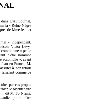
RNAL
 dans L'Aut'Journal,
mme la « Reine-Nègre
 auprès de Mme Jean et
rnal « indépendant,
ébécois Victor Lévy-
e, comme une « petite
vant d'être nommée
e accomplie », ayant
e Jean en France, M.
assister à son retour
ls faisaient commerce
ultés par ces propos
rnier, le bicentenaire
ue », dit M. Fo Niemi,
aulieu pourrait être