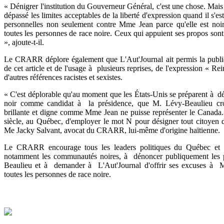
« Dénigrer l'institution du Gouverneur Général, c'est une chose. Ma
dépassé les limites acceptables de la liberté d'expression quand il s'es
personnelles non seulement contre Mme Jean parce qu'elle est noir
toutes les personnes de race noire. Ceux qui appuient ses propos sont
», ajoute-t-il.
Le CRARR déplore également que L'Aut'Journal ait permis la publica
de cet article et de l'usage à plusieurs reprises, de l'expression « Re
d'autres références racistes et sexistes.
« C'est déplorable qu'au moment que les États-Unis se préparent à d
noir comme candidat à la présidence, que M. Lévy-Beaulieu cr
brillante et digne comme Mme Jean ne puisse représenter le Canada. 
siècle, au Québec, d'employer le mot N pour désigner tout citoyen d
Me Jacky Salvant, avocat du CRARR, lui-même d'origine haïtienne.
Le CRARR encourage tous les leaders politiques du Québec et de
notamment les communautés noires, à dénoncer publiquement les
Beaulieu et à demander à L'Aut'Journal d'offrir ses excuses à 
toutes les personnes de race noire.