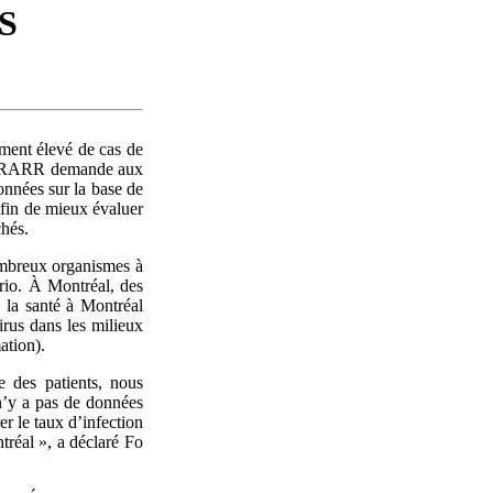
S
ment élevé de cas de
e CRARR demande aux
onnées sur la base de
afin de mieux évaluer
chés.
ombreux organismes à
ario. À Montréal, des
 la santé à Montréal
rus dans les milieux
ation).
e des patients, nous
n’y a pas de données
r le taux d’infection
tréal », a déclaré Fo