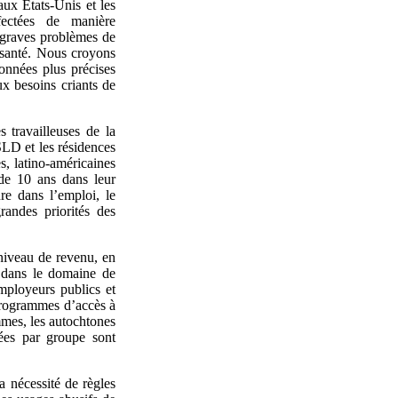
ux États-Unis et les
ectées de manière
 graves problèmes de
 santé. Nous croyons
onnées plus précises
x besoins criants de
 travailleuses de la
SLD et les résidences
s, latino-américaines
 de 10 ans dans leur
re dans l’emploi, le
andes priorités des
 niveau de revenu, en
à dans le domaine de
employeurs publics et
 programmes d’accès à
emmes, les autochtones
ées par groupe sont
 nécessité de règles