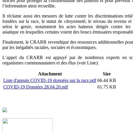
strictes pour protéger la confidentialité des patients et pour prévenir
l’information ainsi recueillie.
Il réclame aussi des mesures de lutte contre les discriminations reli
fondées sur la race, le statut de citoyenneté, le niveau du revenu et 
selon le genre, notamment les actes haineux dirigés contre les 
asiatique en lesquelles certains voient des boucs émissaires responsab
Finalement, le CRARR revendique des ressources additionnelles pour 
par les inégalités raciales, sociales et économiques.
L’appel du CRARR est appuyé par de nombreux experts en scie
organismes communautaires et des élus (voir Liste).
Attachment
Size
Liste d'appuis COVID-19 données sur la race.pdf
66.44 KB
COVID-19 Données 28.04.20.pdf
61.75 KB