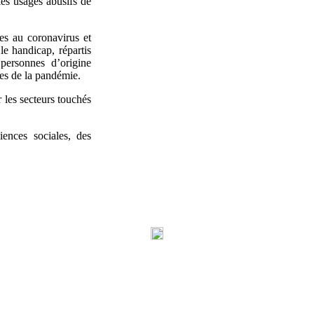
 les usages abusifs de
ées au coronavirus et
le handicap, répartis
personnes d’origine
les de la pandémie.
les secteurs touchés
nces sociales, des