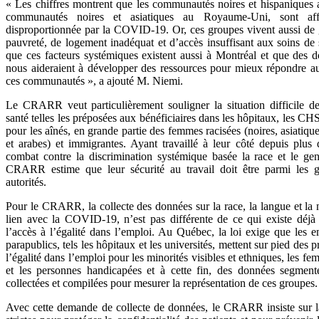
« Les chiffres montrent que les communautés noires et hispaniques a
communautés noires et asiatiques au Royaume-Uni, sont aff
disproportionnée par la COVID-19. Or, ces groupes vivent aussi de
pauvreté, de logement inadéquat et d’accès insuffisant aux soins de
que ces facteurs systémiques existent aussi à Montréal et que des d
nous aideraient à développer des ressources pour mieux répondre au
ces communautés », a ajouté M. Niemi.
Le CRARR veut particulièrement souligner la situation difficile des
santé telles les préposées aux bénéficiaires dans les hôpitaux, les CH
pour les aînés, en grande partie des femmes racisées (noires, asiatique
et arabes) et immigrantes. Ayant travaillé à leur côté depuis plus
combat contre la discrimination systémique basée la race et le gen
CRARR estime que leur sécurité au travail doit être parmi les gr
autorités.
Pour le CRARR, la collecte des données sur la race, la langue et la
lien avec la COVID-19, n’est pas différente de ce qui existe déj
l’accès à l’égalité dans l’emploi. Au Québec, la loi exige que les 
parapublics, tels les hôpitaux et les universités, mettent sur pied des
l’égalité dans l’emploi pour les minorités visibles et ethniques, les f
et les personnes handicapées et à cette fin, des données segment
collectées et compilées pour mesurer la représentation de ces groupes.
Avec cette demande de collecte de données, le CRARR insiste sur la