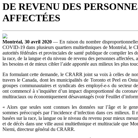
DE REVENU DES PERSONNE
AFFECTÉES
Montréal, 30 avril 2020
— En raison du nombre disproportionnelle
COVID-19 dans plusieurs quartiers multiethniques de Montréal, l
autorités fédérales et provinciales de santé publique de compiler les d
la race, de la langue et du niveau de revenu des personnes affectées, 
les besoins et de mieux cibler l’aide apportée aux milieux les plus tou
En formulant cette demande, le CRARR joint sa voix à celles de n
travers le Canada, dont les municipalités de Toronto et Peel en Ont
groupes communautaires et syndicats des employé-e-s du secteur de
ont commencé à s’inquiéter d’un impact disproportionné du coronavi
multiraciaux ou économiquement désavantagés (voir Feuillet d’inform
« Alors que seules sont connues les données sur l’âge et le genr
sommes préoccupés par l’incidence d’infection dans ces milieux. Il 
basées sur la race, la langue ou le niveau du revenu pour mieux mesure
et de décès dans une ville aussi multiethnique et multiraciale que Mon
Niemi, directeur général du CRARR.