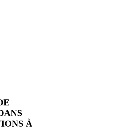
DE
 DANS
IONS À