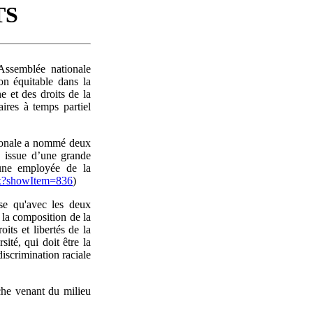
TS
Assemblée nationale
on équitable dans la
 et des droits de la
ires à temps partiel
ionale a nommé deux
 issue d’une grande
une employée de la
px?showItem=836
)
e qu'avec les deux
 la composition de la
ts et libertés de la
ité, qui doit être la
iscrimination raciale
nche venant du milieu