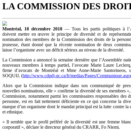
LA COMMISSION DES DROI
Montréal, 18 décembre 2018
— Tous les partis politiques à l’
doivent mettre en œuvre le principe de diversité et de représentati
nomination des membres de la Commission des droits de la personne
jeunesse, étant donné que la récente nomination de deux commissa
laisse l’organisme avec un déficit sérieux au niveau de la diversité.
La Commission a annoncé la semaine dernière que l’Assemblée nat
nouveaux membres à temps partiel, l’avocate Marie Laure Leclerq,
firme d’avocats de Montréal et Mme Anne-Marie Santorineos, 
SOQUIJ, (
http://www.cdpdj.qc.ca/fr/medias/Pages/Communique.as
Alors que la Commission indique dans son communiqué de press
nouvelles nominations, elle « confirme la diversité de ses membres »,
Commission, notamment parmi les commissaires responsables des droi
personne, est en fait nettement déficiente en ce qui concerne la divers
marque d’un organisme dont le mandat principal est la lutte contre la d
et ethnique.
« Il semble que le profil préféré de la diversité est une femme bla
corporatif », déclare le directeur général du CRARR, Fo Niemi.