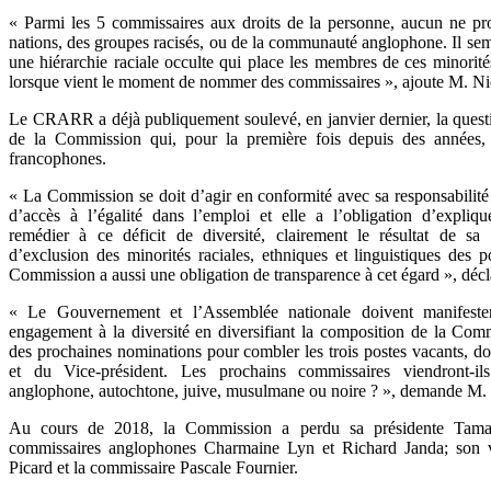
« Parmi les 5 commissaires aux droits de la personne, aucun ne pr
nations, des groupes racisés, ou de la communauté anglophone. Il sem
une hiérarchie raciale occulte qui place les membres de ces minorité
lorsque vient le moment de nommer des commissaires », ajoute M. Ni
Le CRARR a déjà publiquement soulevé, en janvier dernier, la questi
de la Commission qui, pour la première fois depuis des années, 
francophones.
« La Commission se doit d’agir en conformité avec sa responsabilité 
d’accès à l’égalité dans l’emploi et elle a l’obligation d’expli
remédier à ce déficit de diversité, clairement le résultat de sa
d’exclusion des minorités raciales, ethniques et linguistiques des 
Commission a aussi une obligation de transparence à cet égard », déc
« Le Gouvernement et l’Assemblée nationale doivent manifeste
engagement à la diversité en diversifiant la composition de la Comm
des prochaines nominations pour combler les trois postes vacants, do
et du Vice-président. Les prochains commissaires viendront-i
anglophone, autochtone, juive, musulmane ou noire ? », demande M.
Au cours de 2018, la Commission a perdu sa présidente Tama
commissaires anglophones Charmaine Lyn et Richard Janda; son v
Picard et la commissaire Pascale Fournier.