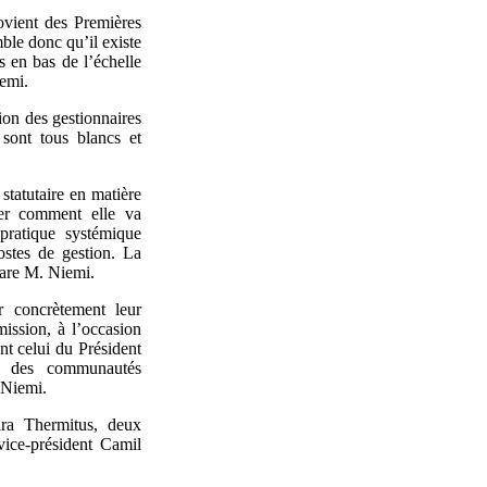
ovient des Premières
ble donc qu’il existe
s en bas de l’échelle
emi.
on des gestionnaires
sont tous blancs et
statutaire en matière
quer comment elle va
 pratique systémique
postes de gestion. La
lare M. Niemi.
r concrètement leur
ission, à l’occasion
nt celui du Président
ls des communautés
 Niemi.
ra Thermitus, deux
ice-président Camil