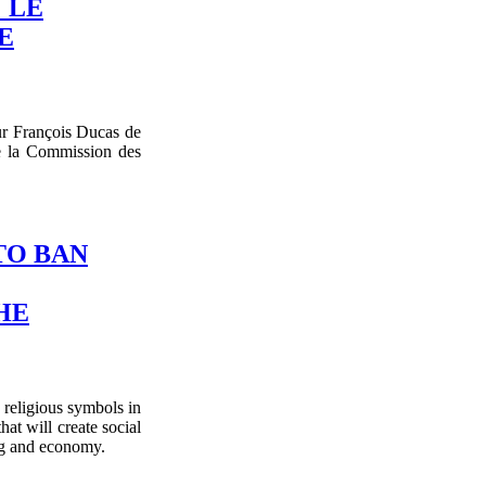
 LE
E
 François Ducas de
de la Commission des
TO BAN
HE
religious symbols in
hat will create social
ing and economy.