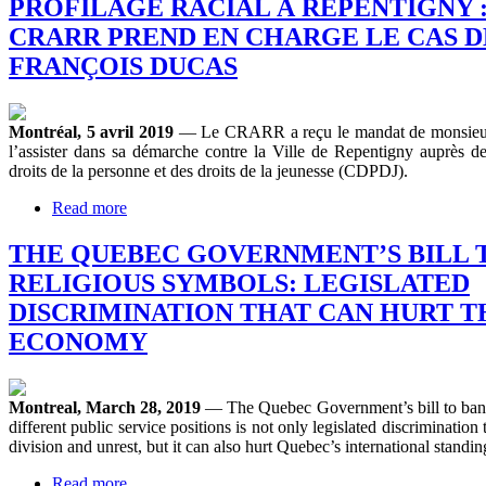
PROFILAGE RACIAL À REPENTIGNY :
CRARR PREND EN CHARGE LE CAS D
FRANÇOIS DUCAS
Montréal, 5 avril 2019
— Le CRARR a reçu le mandat de monsieur
l’assister dans sa démarche contre la Ville de Repentigny auprès 
droits de la personne et des droits de la jeunesse (CDPDJ).
Read more
THE QUEBEC GOVERNMENT’S BILL 
RELIGIOUS SYMBOLS: LEGISLATED
DISCRIMINATION THAT CAN HURT T
ECONOMY
Montreal, March 28, 2019
— The Quebec Government’s bill to ban 
different public service positions is not only legislated discrimination t
division and unrest, but it can also hurt Quebec’s international stand
Read more