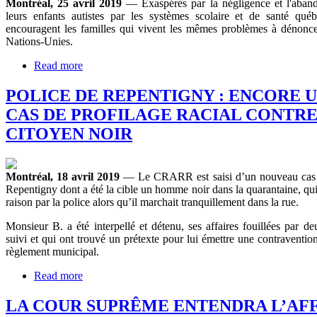
Montréal, 25 avril 2019
— Exaspérés par la négligence et l'aba
leurs enfants autistes par les systèmes scolaire et de santé qué
encouragent les familles qui vivent les mêmes problèmes à dénoncer
Nations-Unies.
Read more
POLICE DE REPENTIGNY : ENCORE 
CAS DE PROFILAGE RACIAL CONTRE
CITOYEN NOIR
Montréal, 18 avril 2019
— Le CRARR est saisi d’un nouveau cas de
Repentigny dont a été la cible un homme noir dans la quarantaine, qui 
raison par la police alors qu’il marchait tranquillement dans la rue.
Monsieur B. a été interpellé et détenu, ses affaires fouillées par deu
suivi et qui ont trouvé un prétexte pour lui émettre une contraventio
règlement municipal.
Read more
LA COUR SUPRÊME ENTENDRA L’AF