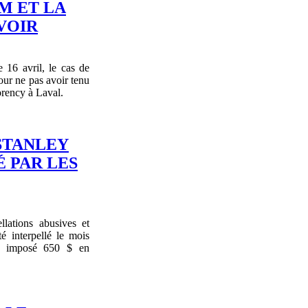
M ET LA
VOIR
16 avril, le cas de
ur ne pas avoir tenu
orency à Laval.
STANLEY
É PAR LES
lations abusives et
té interpellé le mois
ont imposé 650 $ en