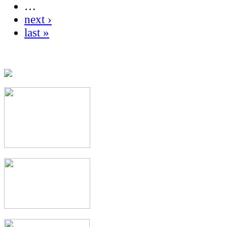
…
next ›
last »