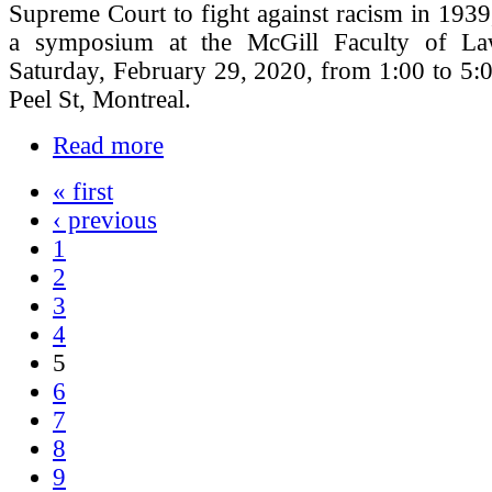
Supreme Court to fight against racism in 1939,
a symposium at the McGill Faculty of La
Saturday, February 29, 2020, from 1:00 to 5:
Peel St, Montreal.
Read more
« first
‹ previous
1
2
3
4
5
6
7
8
9