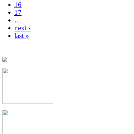
16
17
…
next ›
last »