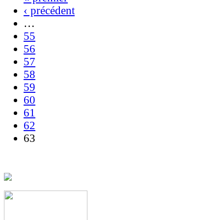
‹ précédent
…
55
56
57
58
59
60
61
62
63