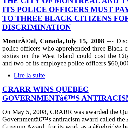
THE CITY OF MONTREAL AND 
ITS POLICE OFFICERS MUST PAY 
TO THREE BLACK CITIZENS FO
DISCRIMINATION
MontrÃ©al, Canada,July 15, 2008
--- Disc
police officers who apprehended three Black cit
sixties on the West Island could cost the Ci
and two of its employee police officers $60,0
Lire la suite
CRARR WINS QUEBEC
GOVERNMENTâ€™S ANTIRACIS
On May 5, 2008, CRARR was awarded the Qu
Governmentâ€™s antiracism award called the
Greenup Award, for its work as a â€œbridge b